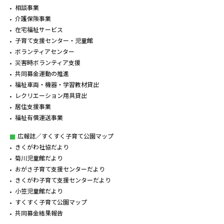
相談事業
介護保険事業
在宅福祉サービス
子育て支援センター・児童館
ボランティアセンター
災害時ボランティア支援
共同募金運動の推進
福祉車両・機器・学習教材貸出
レクリエーション用具貸出
居住支援事業
福祉有償運送事業
広報誌／すくすく子育て公園マップ
きくがわ社協だより
菊川児童館だより
おがさ子育て支援センターだより
きくがわ子育て支援センターだより
小笠児童館だより
すくすく子育て公園マップ
共同募金結果報告