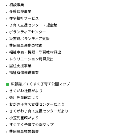
相談事業
介護保険事業
在宅福祉サービス
子育て支援センター・児童館
ボランティアセンター
災害時ボランティア支援
共同募金運動の推進
福祉車両・機器・学習教材貸出
レクリエーション用具貸出
居住支援事業
福祉有償運送事業
広報誌／すくすく子育て公園マップ
きくがわ社協だより
菊川児童館だより
おがさ子育て支援センターだより
きくがわ子育て支援センターだより
小笠児童館だより
すくすく子育て公園マップ
共同募金結果報告