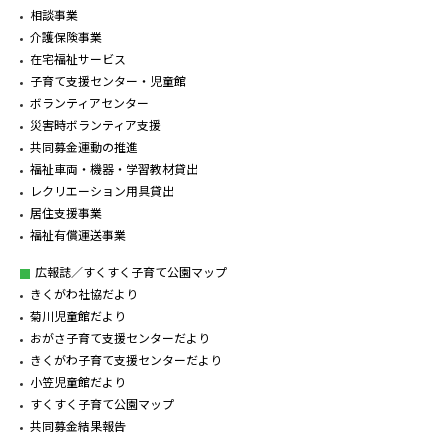
相談事業
介護保険事業
在宅福祉サービス
子育て支援センター・児童館
ボランティアセンター
災害時ボランティア支援
共同募金運動の推進
福祉車両・機器・学習教材貸出
レクリエーション用具貸出
居住支援事業
福祉有償運送事業
広報誌／すくすく子育て公園マップ
きくがわ社協だより
菊川児童館だより
おがさ子育て支援センターだより
きくがわ子育て支援センターだより
小笠児童館だより
すくすく子育て公園マップ
共同募金結果報告