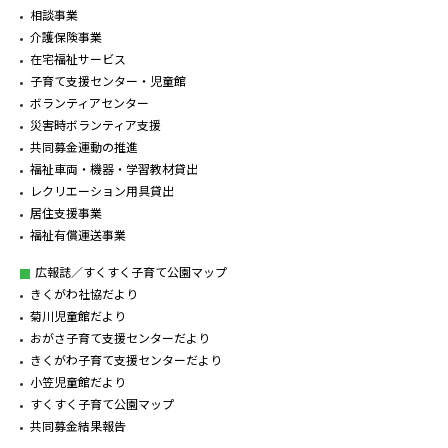
相談事業
介護保険事業
在宅福祉サービス
子育て支援センター・児童館
ボランティアセンター
災害時ボランティア支援
共同募金運動の推進
福祉車両・機器・学習教材貸出
レクリエーション用具貸出
居住支援事業
福祉有償運送事業
広報誌／すくすく子育て公園マップ
きくがわ社協だより
菊川児童館だより
おがさ子育て支援センターだより
きくがわ子育て支援センターだより
小笠児童館だより
すくすく子育て公園マップ
共同募金結果報告