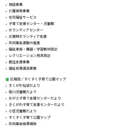
相談事業
介護保険事業
在宅福祉サービス
子育て支援センター・児童館
ボランティアセンター
災害時ボランティア支援
共同募金運動の推進
福祉車両・機器・学習教材貸出
レクリエーション用具貸出
居住支援事業
福祉有償運送事業
広報誌／すくすく子育て公園マップ
きくがわ社協だより
菊川児童館だより
おがさ子育て支援センターだより
きくがわ子育て支援センターだより
小笠児童館だより
すくすく子育て公園マップ
共同募金結果報告