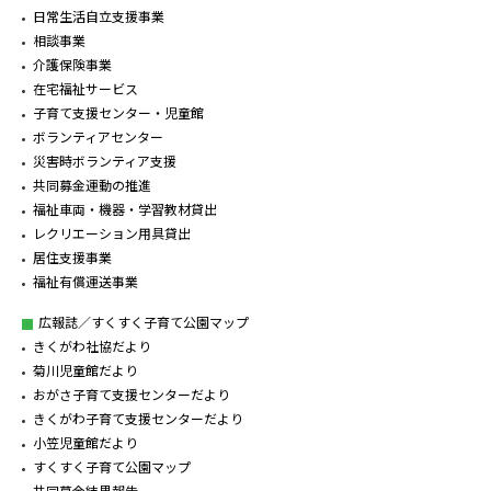
日常生活自立支援事業
相談事業
介護保険事業
在宅福祉サービス
子育て支援センター・児童館
ボランティアセンター
災害時ボランティア支援
共同募金運動の推進
福祉車両・機器・学習教材貸出
レクリエーション用具貸出
居住支援事業
福祉有償運送事業
広報誌／すくすく子育て公園マップ
きくがわ社協だより
菊川児童館だより
おがさ子育て支援センターだより
きくがわ子育て支援センターだより
小笠児童館だより
すくすく子育て公園マップ
共同募金結果報告