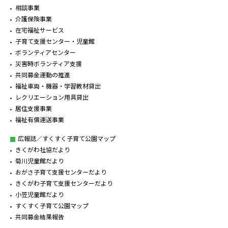
相談事業
介護保険事業
在宅福祉サービス
子育て支援センター・児童館
ボランティアセンター
災害時ボランティア支援
共同募金運動の推進
福祉車両・機器・学習教材貸出
レクリエーション用具貸出
居住支援事業
福祉有償運送事業
広報誌／すくすく子育て公園マップ
きくがわ社協だより
菊川児童館だより
おがさ子育て支援センターだより
きくがわ子育て支援センターだより
小笠児童館だより
すくすく子育て公園マップ
共同募金結果報告