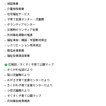
相談事業
介護保険事業
在宅福祉サービス
子育て支援センター・児童館
ボランティアセンター
災害時ボランティア支援
共同募金運動の推進
福祉車両・機器・学習教材貸出
レクリエーション用具貸出
居住支援事業
福祉有償運送事業
広報誌／すくすく子育て公園マップ
きくがわ社協だより
菊川児童館だより
おがさ子育て支援センターだより
きくがわ子育て支援センターだより
小笠児童館だより
すくすく子育て公園マップ
共同募金結果報告