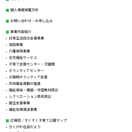
個人情報保護方針
お問い合わせ・お申し込み
事業内容紹介
日常生活自立支援事業
相談事業
介護保険事業
在宅福祉サービス
子育て支援センター・児童館
ボランティアセンター
災害時ボランティア支援
共同募金運動の推進
福祉車両・機器・学習教材貸出
レクリエーション用具貸出
居住支援事業
福祉有償運送事業
広報誌／すくすく子育て公園マップ
きくがわ社協だより